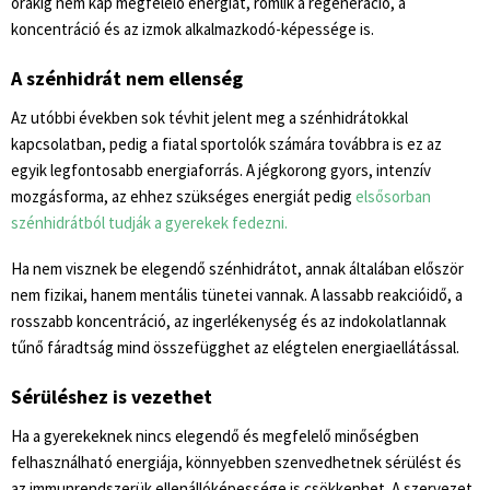
órákig nem kap megfelelő energiát, romlik a regeneráció, a
koncentráció és az izmok alkalmazkodó-képessége is.
A szénhidrát nem ellenség
Az utóbbi években sok tévhit jelent meg a szénhidrátokkal
kapcsolatban, pedig a fiatal sportolók számára továbbra is ez az
egyik legfontosabb energiaforrás. A jégkorong gyors, intenzív
mozgásforma, az ehhez szükséges energiát pedig
elsősorban
szénhidrátból tudják a gyerekek fedezni.
Ha nem visznek be elegendő szénhidrátot, annak általában először
nem fizikai, hanem mentális tünetei vannak. A lassabb reakcióidő, a
rosszabb koncentráció, az ingerlékenység és az indokolatlannak
tűnő fáradtság mind összefügghet az elégtelen energiaellátással.
Sérüléshez is vezethet
Ha a gyerekeknek nincs elegendő és megfelelő minőségben
felhasználható energiája, könnyebben szenvedhetnek sérülést és
az immunrendszerük ellenállóképessége is csökkenhet. A szervezet