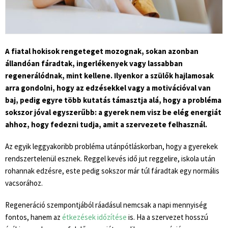
A fiatal hokisok rengeteget mozognak, sokan azonban
állandóan fáradtak, ingerlékenyek vagy lassabban
regenerálódnak, mint kellene. Ilyenkor a szülők hajlamosak
arra gondolni, hogy az edzésekkel vagy a motivációval van
baj, pedig egyre több kutatás támasztja alá, hogy a probléma
sokszor jóval egyszerűbb: a gyerek nem visz be elég energiát
ahhoz, hogy fedezni tudja, amit a szervezete felhasznál.
Az egyik leggyakoribb probléma utánpótláskorban, hogy a gyerekek
rendszertelenül esznek. Reggel kevés idő jut reggelire, iskola után
rohannak edzésre, este pedig sokszor már túl fáradtak egy normális
vacsorához.
Regeneráció szempontjából ráadásul nemcsak a napi mennyiség
fontos, hanem az
étkezések időzítése
is. Ha a szervezet hosszú