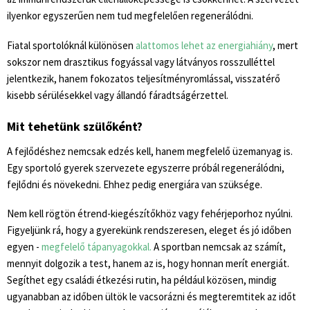
ilyenkor egyszerűen nem tud megfelelően regenerálódni.
Fiatal sportolóknál különösen
alattomos lehet az energiahiány
, mert
sokszor nem drasztikus fogyással vagy látványos rosszulléttel
jelentkezik, hanem fokozatos teljesítményromlással, visszatérő
kisebb sérülésekkel vagy állandó fáradtságérzettel.
Mit tehetünk szülőként?
A fejlődéshez nemcsak edzés kell, hanem megfelelő üzemanyag is.
Egy sportoló gyerek szervezete egyszerre próbál regenerálódni,
fejlődni és növekedni. Ehhez pedig energiára van szüksége.
Nem kell rögtön étrend-kiegészítőkhöz vagy fehérjeporhoz nyúlni.
Figyeljünk rá, hogy a gyerekünk rendszeresen, eleget és jó időben
egyen -
megfelelő tápanyagokkal.
A sportban nemcsak az számít,
mennyit dolgozik a test, hanem az is, hogy honnan merít energiát.
Segíthet egy családi étkezési rutin, ha például közösen, mindig
ugyanabban az időben ültök le vacsorázni és megteremtitek az időt