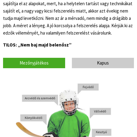
sajátítja el az alapokat, mert, ha a helytelen tartást vagy technikákat
sajátít el, a nagy vagy kicsi felszerelés miatt, akkor azt évekig nem
tudja majd levetkőzni. Nem az ár a mérvadó, nem mindig a drágább a
jobb. A méret a lényeg. A jó korcsolya a felszerelés alapja. Kérjük ki az
edzők véleményét, ha valamilyen felszerelést vásárolunk.
TILOS: „Nem baj majd belenősz”
Mezőnyjátékos
Kapus