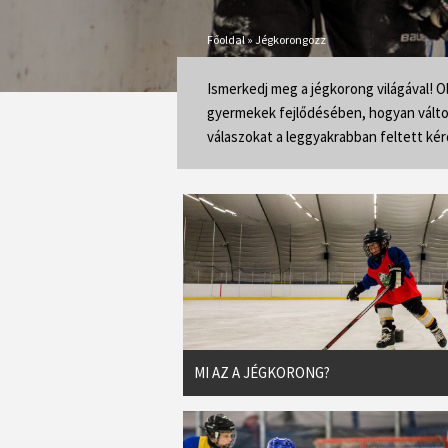
Főoldal
»
Jégkorongozz
Ismerkedj meg a jégkorong világával! Ol
gyermekek fejlődésében, hogyan változ
válaszokat a leggyakrabban feltett ké
MI AZ A JÉGKORONG?