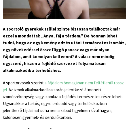
A sportoló gyerekek szülei szinte biztosan találkoztak már
ezzel a mondattal: „Anya, fáj a térdem.” De honnan lehet
tudni, hogy ez egy kemény edzés utáni természetes izomláz,
egy növekedéssel összefüggő panasz vagy már olyan
fájdalom, amit komolyan kell venni? A válasz nem mindig
egyszerű, hiszen a fejlődő szervezet folyamatosan
alkalmazkodik a terheléshez.
A sportorvosok szerint
a fájdalom önmagában nem feltétlenül rossz
jel
. Az izmok alkalmazkodása során jelentkező átmeneti
izomérzékenység vagy izomláz a fejlődés természetes része lehet.
Ugyanakkor a tartós, egyre erősödő vagy terhelés közben
jelentkező fájdalmat soha nem szabad figyelmen kívül hagyni,
különösen gyermek- és serdülőkorban.