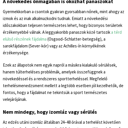
A növekedés önmagában is okozhat panaszokat
Gyermekkorban a csontok gyakran gyorsabban nőnek, mint ahogy az
izmok és az inak alkalmazkodni tudnak. Emiatt a növekedési
időszakokban teljesen természetes lehet, hogy bizonyos területek
érzékenyebbé válnak. A leggyakoribb panaszok közé tartozik
a térd
elülső részének fájdalma
(Osgood–Schlatter-betegség), a
sarokfájdalom (Sever-kór) vagy az Achilles-ín környékének
érzékenysége.
Ezek az állapotok nem egyik napról a másikra kialakuló sérülések,
hanem túlterheléses problémák, amelyek összefüggnek a
növekedéssel és a rendszeres sportterheléssel. Megfelelő
terhelésmenedzsment mellett a legtöbb esetben jól kezelhetők, de
fontos, hogy a fájdalmat ne tekintsük a sport természetes
velejárójának.
Nem mindegy, hogy izomláz vagy sérülés
Az edzés utáni izomláz általában 24–48 órával a terhelést követően