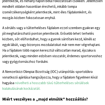
jelentkezik, és néhány napon belül fokozatosan csökken. Jellemzően
mindkét oldalon hasonlóan érezhető, inkább tompa
izomérzékenységként jelentkezik, mint éles fájdalomként, és
mozgás közben fokozatosan enyhül.
A sérülés vagy a túlterheléses fájdalom ezzel szemben gyakran egy
jól meghatározható ponton jelentkezik. Erősebb lehet terhelés
közben, sőt előfordulhat, hogy a gyerek sántítani kezd, kíméli az
egyik lábát, vagy bizonyos mozdulatokat már nem mer végrehajtani.
Ha a fájdalom több napon keresztül változatlan marad, éjszaka is
jelentkezik, vagy minden edzésen visszatér, érdemes sportorvoshoz
vagy gyógytornászhoz fordulni.
A Nemzetközi Olimpiai Bizottság (IOC) utánpótlás-sportolókra
vonatkozó ajánlása hangsúlyozza, hogy a fájdalom figyelmen kívül
hagyása
növelheti a hosszabb távú túlterheléses sérülések
kialakulásának kockázatát.
Miért veszélyes a „majd elmúlik” hozzáállás?