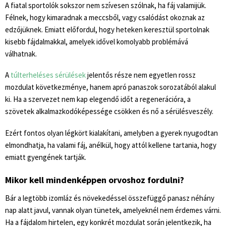
A fiatal sportolók sokszor nem szívesen szólnak, ha fáj valamijük.
Félnek, hogy kimaradnak a meccsből, vagy csalódást okoznak az
edzőjüknek. Emiatt előfordul, hogy heteken keresztül sportolnak
kisebb fájdalmakkal, amelyek idővel komolyabb problémává
válhatnak.
A
túlterheléses sérülések
jelentős része nem egyetlen rossz
mozdulat következménye, hanem apró panaszok sorozatából alakul
ki. Ha a szervezet nem kap elegendő időt a regenerációra, a
szövetek alkalmazkodóképessége csökken és nő a sérülésveszély.
Ezért fontos olyan légkört kialakítani, amelyben a gyerek nyugodtan
elmondhatja, ha valami fáj, anélkül, hogy attól kellene tartania, hogy
emiatt gyengének tartják.
Mikor kell mindenképpen orvoshoz fordulni?
Bár a legtöbb izomláz és növekedéssel összefüggő panasz néhány
nap alatt javul, vannak olyan tünetek, amelyeknél nem érdemes várni.
Ha a fájdalom hirtelen, egy konkrét mozdulat során jelentkezik, ha