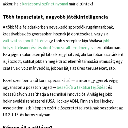
akkor, ha
a
karácsonyi szünet nyomai
már eltűntek!
Több tapasztalat, nagyobb játékintelligencia
A többféle feladatkörben nevelkedő sportolók rugalmasabbak,
kreatívabbak és gyorsabban hoznak jó döntéseket, vagyis a
változatos sportháttér
vagy több szerepkör kipróbálása
jobb
helyzetfelismerést és döntéshozatalt eredményez
serdülőkorban.
Ez a jégen különösen jól látszik: egy hátvéd, aki korábban csatárként
is játszott, sokkal jobban megérzi az ellenfél támadási ritmusát; egy
csatár, aki volt már védő is, jobban látja az üres területeket, stb.
Ezzel szemben a túl korai specializáció — amikor egy gyerek végig
ugyanazon a poszton ragad —
beszűkíti a taktikai fejlődést
és
hosszú távon lassíthatja a technikai innovációt. A világ legjobb
hokinevelési rendszerei (USA Hockey ADM, Finnish Ice Hockey
Association, stb.) éppen ezért előszeretettel rotálnak posztokat az
U12–U15-ös korosztályban.
Készen áll a váltásra?