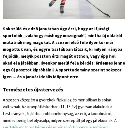
Sok szülő és edző januárban úgy érzi, hogy az ifjúsági
sportolók „valahogy máshogy mozognak”, mintha új oldalról
mutatnák meg magukat. A szezon első fele ilyenkor már
mögöttük van, és egyre tisztábban látszik, ki milyen irányba
fejlődik, melyik poszton érzi magát otthon, vagy épp hol
akad el a játékban. Ilyenkor merül fel a kérdés: érdemes lenne
egy új posztot kipróbálni? A sporttudomány szerint sokszor
igen — és a január ideális időpont erre.
Természetes újratervezés
A szezon közepén a gyerekek fizikailag és mentálisan is sokat
változnak. Az utánpótláskorban (11–15 év) gyorsan alakulnak a
testarányok, fejlődik a robbanékonyság, az erő, a koordináció,
mindez pedig befolyásolja, milyen szerep áll jól egy játékosnak. A
serdülők motoros képességei hónapról hónapra jelentősen