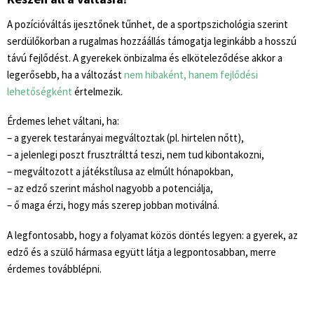
A pozícióváltás ijesztőnek tűnhet, de a sportpszichológia szerint
serdülőkorban a rugalmas hozzáállás támogatja leginkább a hosszú
távú fejlődést. A gyerekek önbizalma és elköteleződése akkor a
legerősebb, ha a változást
nem hibaként, hanem fejlődési
lehetőségként
értelmezik.
Érdemes lehet váltani, ha:
– a gyerek testarányai megváltoztak (pl. hirtelen nőtt),
– a jelenlegi poszt frusztrálttá teszi, nem tud kibontakozni,
– megváltozott a játékstílusa az elmúlt hónapokban,
– az edző szerint máshol nagyobb a potenciálja,
– ő maga érzi, hogy más szerep jobban motiválná.
A legfontosabb, hogy a folyamat közös döntés legyen: a gyerek, az
edző és a szülő hármasa együtt látja a legpontosabban, merre
érdemes továbblépni.