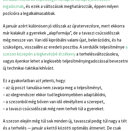
ingadoznak
, és ezek a változások meghatározzák, éppen milyen
pozícióra a legalkalmasabbak.
A január azért különösen jó időszak az újratervezésre, mert ekkorra
már kialakult a gyerekek „alapformája”, de a tavaszi csúcsidőszak
még messze van. Van idő kipróbálni valami újat, belerázódni, és ha
szükséges, visszaállni az eredeti posztba. A serdülők teljesítménye
a
szezon közepén a legkevésbé érzékeny
a terhelésváltozásokra,
vagyis ilyenkor lehet a legkisebb teljesítményingadozással bevezetni
új technikai-taktikai kihívást.
Ez a gyakorlatban azt jelenti, hogy:
– az új poszt tanulása nem zavarja meg a teljesítményt,
– az idegrendszer ekkor tud legkönnyebben adaptálódni,
– a szezonból még bőven van idő elmélyíteni a szerepet,
– a tavaszi csúcsidőszak még nem terheli túl a gyereket.
A szezon elején még túl sok minden új, tavasszal pedig túl nagy a tét
és a terhelés — január a kettő közötti optimális átmenet. De csak