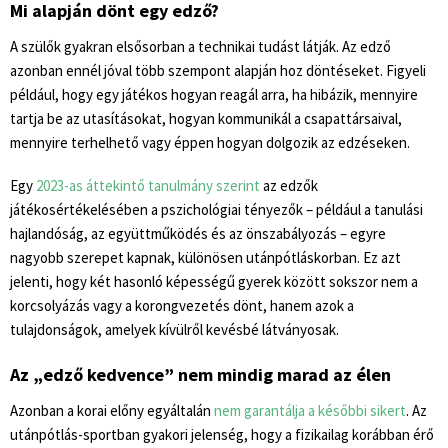
Mi alapján dönt egy edző?
A szülők gyakran elsősorban a technikai tudást látják. Az edző
azonban ennél jóval több szempont alapján hoz döntéseket. Figyeli
például, hogy egy játékos hogyan reagál arra, ha hibázik, mennyire
tartja be az utasításokat, hogyan kommunikál a csapattársaival,
mennyire terhelhető vagy éppen hogyan dolgozik az edzéseken.
Egy
2023-as áttekintő tanulmány szerint
az edzők
játékosértékelésében a pszichológiai tényezők – például a tanulási
hajlandóság, az együttműködés és az önszabályozás – egyre
nagyobb szerepet kapnak, különösen utánpótláskorban. Ez azt
jelenti, hogy két hasonló képességű gyerek között sokszor nem a
korcsolyázás vagy a korongvezetés dönt, hanem azok a
tulajdonságok, amelyek kívülről kevésbé látványosak.
Az „edző kedvence” nem mindig marad az élen
Azonban a korai előny egyáltalán
nem garantálja a későbbi sikert
. Az
utánpótlás-sportban gyakori jelenség, hogy a fizikailag korábban érő