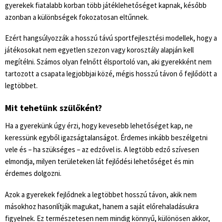
gyerekek fiatalabb korban több játéklehetőséget kapnak, később
azonban a különbségek fokozatosan eltűnnek.
Ezért hangsúlyozzák a hosszú távú sportfejlesztési modellek, hogy a
játékosokat nem egyetlen szezon vagy korosztály alapján kell
megítélni. Számos olyan felnőtt élsportoló van, aki gyerekként nem
tartozott a csapata legjobbjai közé, mégis hosszú távon ő fejlődött a
legtöbbet.
Mit tehetünk szülőként?
Ha a gyerekünk úgy érzi, hogy kevesebb lehetőséget kap, ne
keressünk egyből igazságtalanságot. Érdemes inkább beszélgetni
vele és – ha szükséges – az edzővel is. A legtöbb edző szívesen
elmondja, milyen területeken lát fejlődési lehetőséget és min
érdemes dolgozni.
Azok a gyerekek fejlődnek a legtöbbet hosszú távon, akik nem
másokhoz hasonlítják magukat, hanem a saját előrehaladásukra
figyelnek. Ez természetesen nem mindig könnyű, különösen akkor,