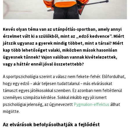
Kevés olyan téma van az utánpótlás-sportban, amely annyi
érzelmet vált ki a szülőkből, mint az „edző kedvence”. Miért
játszik ugyanaz a gyerek mindig többet, mint a társai? Miért
kap több lehetőséget valaki, miközben mások hasonlóan
ügyesnek tűnnek? Vajon valóban vannak kivételezettek,
vagy a háttér ennél jóval összetettebb?
A sportpszichológia szerint a válasz nem fekete-fehér. Előfordulhat,
hogy egy edző – akár teljesen tudattalanul – más elvárásokat
támaszt egyes játékosokkal szemben. Ez azonban nem feltétlenül
személyes szimpátia kérdése. Sokkal inkább egy jól ismert
pszichológiai jelenség, az úgynevezett
Pygmalion-effektus
állhat
mögötte.
Az elvárások befolyásolhatják a fejlődést