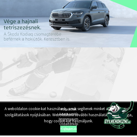
A weboldalon cookie-kat használunk, amik segítenek minket a lehető legjobb
Az oldal szakmai támogatója:
Kapcsolat
Adatkezelés
szolgáltatások nyújtásában. Weboldalunk további használatával jóváhagyja,
Impresszum
hogy cookie-kat használjunk.
Oldaltérkép
Kluboknak
Értem