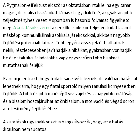
A Pygmalion-effektust először az oktatásban írták le: ha egy tanár
magas, de reális elvárásokat támaszt egy diák felé, az gyakran jobb
teljesítményhez vezet. A sportban is hasonló folyamat figyelhető
meg.
A kutatások szerint
az edzők – sokszor teljesen tudattalanul –
másképp kommunikálnak azokkal a játékosokkal, akikben nagyobb
fejlődési potenciált látnak. Több egyéni visszajelzést adhatnak
nekik, részletesebben javíthatják a hibáikat, gyakrabban vonhatják
be őket taktikai feladatokba vagy egyszerűen több bizalmat
mutathatnak feléjük.
Ez nem jelenti azt, hogy tudatosan kivételeznek, de valóban hatással
lehetnek arra, hogy egy fiatal sportoló milyen tanulási környezetben
fejlődik. A több és jobb minőségű visszajelzés, a nagyobb önállóság
és a bizalom hozzájárulhat az önbizalom, a motiváció és végső soron
a teljesítmény fejlődéséhez.
A kutatások ugyanakkor azt is hangsúlyozzák, hogy ez a hatás
általában nem tudatos.