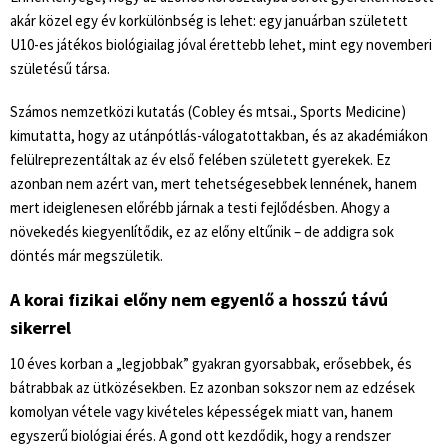
akár közel egy év korkülönbség is lehet: egy januárban született
U10-es játékos biológiailag jóval érettebb lehet, mint egy novemberi
születésű társa.
Számos nemzetközi kutatás (Cobley és mtsai.,
Sports Medicine
)
kimutatta, hogy az utánpótlás-válogatottakban, és az akadémiákon
felülreprezentáltak az év első felében született gyerekek. Ez
azonban nem azért van, mert tehetségesebbek lennének, hanem
mert ideiglenesen előrébb járnak a testi fejlődésben. Ahogy a
növekedés kiegyenlítődik, ez az előny eltűnik – de addigra sok
döntés már megszületik.
A korai fizikai előny nem egyenlő a hosszú távú
sikerrel
10 éves korban a „legjobbak” gyakran gyorsabbak, erősebbek, és
bátrabbak az ütközésekben. Ez azonban sokszor nem az edzések
komolyan vétele vagy kivételes képességek miatt van, hanem
egyszerű biológiai érés. A gond ott kezdődik, hogy a rendszer