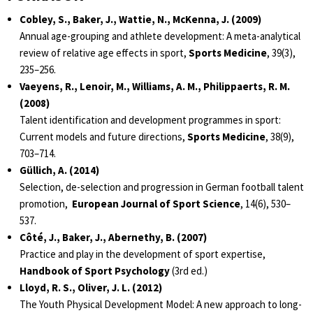
Cobley, S., Baker, J., Wattie, N., McKenna, J. (2009)
Annual age-grouping and athlete development: A meta-analytical
review of relative age effects in sport,
Sports Medicine
, 39(3),
235–256.
Vaeyens, R., Lenoir, M., Williams, A. M., Philippaerts, R. M.
(2008)
Talent identification and development programmes in sport:
Current models and future directions,
Sports Medicine
, 38(9),
703–714.
Güllich, A. (2014)
Selection, de-selection and progression in German football talent
promotion,
European Journal of Sport Science
, 14(6), 530–
537.
Côté, J., Baker, J., Abernethy, B. (2007)
Practice and play in the development of sport expertise,
Handbook of Sport Psychology
(3rd ed.)
Lloyd, R. S., Oliver, J. L. (2012)
The Youth Physical Development Model: A new approach to long-