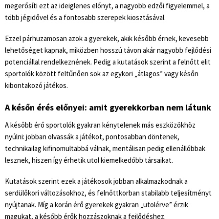
megerősíti ezt az ideiglenes előnyt, a nagyobb edzői figyelemmel, a
több jégidővel és a fontosabb szerepek kiosztásával.
Ezzel párhuzamosan azok a gyerekek, akik később érnek, kevesebb
lehetőséget kapnak, miközben hosszú távon akár nagyobb fejlődési
potenciállal rendelkeznének. Pedig a kutatások szerint a felnőtt elit
sportolók között feltűnően sok az egykori „átlagos” vagy későn
kibontakozó játékos.
A későn érés előnyei: amit gyerekkorban nem látunk
A később érő sportolók gyakran kénytelenek más eszközökhöz
nyúlni: jobban olvassák a játékot, pontosabban döntenek,
technikailag kifinomultabbá válnak, mentálisan pedig ellenállóbbak
lesznek, hiszen így érhetik utol kiemelkedőbb társaikat.
Kutatások szerint ezek a játékosok jobban alkalmazkodnak a
serdülőkori változásokhoz, és felnőttkorban stabilabb teljesítményt
nyújtanak. Míg a korán érő gyerekek gyakran „utolérve” érzik
magukat, a később érők hozzászoknak a fejlődéshez.