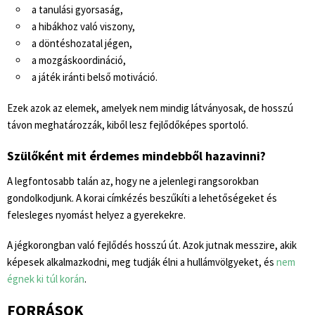
a tanulási gyorsaság,
a hibákhoz való viszony,
a döntéshozatal jégen,
a mozgáskoordináció,
a játék iránti belső motiváció.
Ezek azok az elemek, amelyek nem mindig látványosak, de hosszú
távon meghatározzák, kiből lesz fejlődőképes sportoló.
Szülőként mit érdemes mindebből hazavinni?
A legfontosabb talán az, hogy ne a jelenlegi rangsorokban
gondolkodjunk. A korai címkézés beszűkíti a lehetőségeket és
felesleges nyomást helyez a gyerekekre.
A jégkorongban való fejlődés hosszú út. Azok jutnak messzire, akik
képesek alkalmazkodni, meg tudják élni a hullámvölgyeket, és
nem
égnek ki túl korán
.
FORRÁSOK