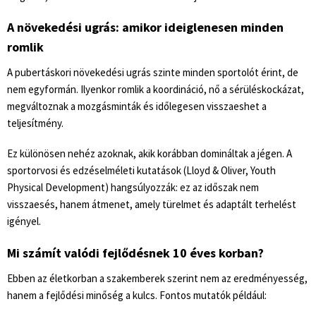
A növekedési ugrás: amikor ideiglenesen minden
romlik
A pubertáskori növekedési ugrás szinte minden sportolót érint, de
nem egyformán. Ilyenkor romlik a koordináció, nő a sérüléskockázat,
megváltoznak a mozgásminták és időlegesen visszaeshet a
teljesítmény.
Ez különösen nehéz azoknak, akik korábban domináltak a jégen. A
sportorvosi és edzéselméleti kutatások (Lloyd & Oliver,
Youth
Physical Development
) hangsúlyozzák: ez az időszak nem
visszaesés, hanem átmenet, amely türelmet és adaptált terhelést
igényel.
Mi számít valódi fejlődésnek 10 éves korban?
Ebben az életkorban a szakemberek szerint nem az eredményesség,
hanem a fejlődési minőség a kulcs. Fontos mutatók például: