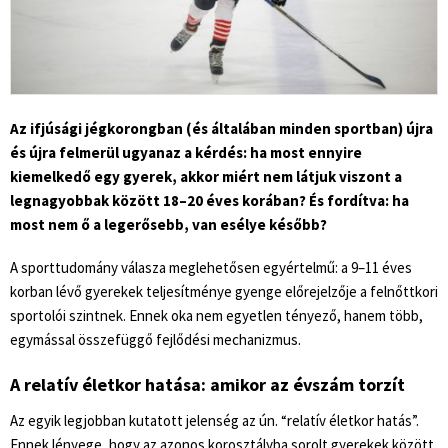
Az ifjúsági jégkorongban (és általában minden sportban) újra
és újra felmerül ugyanaz a kérdés:
ha most ennyire
kiemelkedő egy gyerek, akkor miért nem látjuk viszont a
legnagyobbak között 18–20 éves korában?
És fordítva:
ha
most nem ő a legerősebb, van esélye később?
A sporttudomány válasza meglehetősen egyértelmű: a 9–11 éves
korban lévő gyerekek teljesítménye gyenge előrejelzője a felnőttkori
sportolói szintnek. Ennek oka nem egyetlen tényező, hanem több,
egymással összefüggő fejlődési mechanizmus.
A relatív életkor hatása: amikor az évszám torzít
Az egyik legjobban kutatott jelenség az ún. “relatív életkor hatás”.
Ennek lényege, hogy az azonos korosztályba sorolt gyerekek között