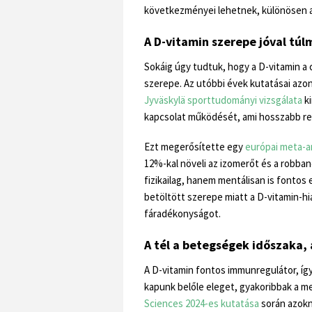
következményei lehetnek, különösen a
A D-vitamin szerepe jóval tú
Sokáig úgy tudtuk, hogy a D-vitamin a 
szerepe. Az utóbbi évek kutatásai az
Jyväskylä sporttudományi vizsgálata
ki
kapcsolat működését, ami hosszabb r
Ezt megerősítette egy
európai meta-an
12%-kal növeli az izomerőt és a robba
fizikailag, hanem mentálisan is fontos
betöltött szerepe miatt a D-vitamin-hi
fáradékonyságot.
A tél a betegségek időszaka, 
A D-vitamin fontos immunregulátor, íg
kapunk belőle eleget, gyakoribbak a 
Sciences 2024-es kutatása
során azokná