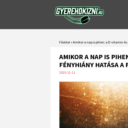
Főoldal
»
Amikor a nap is pihen: a D-vitamin és 
AMIKOR A NAP IS PIHEN
FÉNYHIÁNY HATÁSA A 
2025-12-11