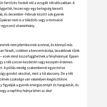
i fertőzés fordult elő a vizsgált téli időszakban. A
ggel bír, hiszen egy-egy betegség kiesett
jár, és december–február között sok gyerek
 Gyakran nem is a túledzés vagy a motiváció
 egyszerű vitaminhiány.
tünetek nem jelentkeznek azonnal, és könnyű más
ban fáradt, csökken a koncentrációja, lassabbnak tűnik
 — ezek mind összefügghetnek a fényhiánnyal. Éppen
ogy a téli szezon kezdetén vagy közepén érdemes
t. A pótlás mindig szakemberrel egyeztetve
úgy gondot okozhat, mint a túl alacsony. De a téli
szének szüksége van valamilyen kiegészítésre.
y figyeljük a gyerek energiaszintjét és hangulatát, és
hogy a napfény hiánya lehet az oka!