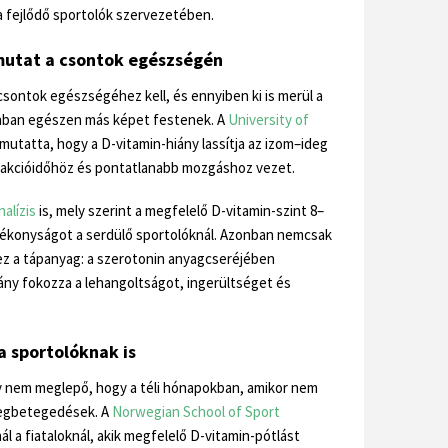
 fejlődő sportolók szervezetében.
lmutat a csontok egészségén
csontok egészségéhez kell, és ennyiben ki is merül a
onban egészen más képet festenek. A
University of
mutatta, hogy a D-vitamin-hiány lassítja az izom–ideg
eakcióidőhöz és pontatlanabb mozgáshoz vezet.
alízis
is, mely szerint a megfelelő D-vitamin-szint 8–
nékonyságot a serdülő sportolóknál. Azonban nemcsak
 ez a tápanyag: a szerotonin anyagcseréjében
ány fokozza a lehangoltságot, ingerültséget és
a sportolóknak is
y nem meglepő, hogy a téli hónapokban, amikor nem
megbetegedések. A
Norwegian School of Sport
l a fiataloknál, akik megfelelő D-vitamin-pótlást