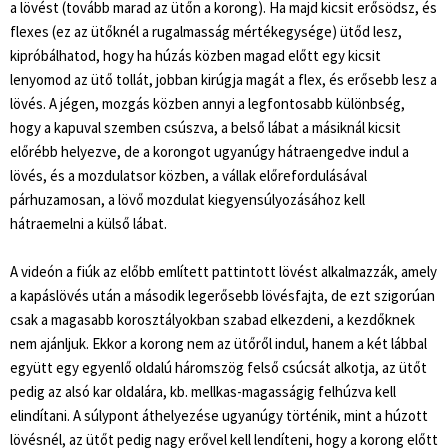
a lövést (tovább marad az ütőn a korong). Ha majd kicsit erősödsz, és
flexes (ez az ütőknél a rugalmasság mértékegysége) ütőd lesz,
kipróbálhatod, hogy ha húzás közben magad előtt egy kicsit
lenyomod az ütő tollát, jobban kirúgja magát a flex, és erősebb lesz a
lövés. A jégen, mozgás közben annyi a legfontosabb különbség,
hogy a kapuval szemben csúszva, a belső lábat a másiknál kicsit
előrébb helyezve, de a korongot ugyanúgy hátraengedve indul a
lövés, és a mozdulatsor közben, a vállak előrefordulásával
párhuzamosan, a lövő mozdulat kiegyensúlyozásához kell
hátraemelni a külső lábat.
A videón a fiúk az előbb említett pattintott lövést alkalmazzák, amely
a kapáslövés után a második legerősebb lövésfajta, de ezt szigorúan
csak a magasabb korosztályokban szabad elkezdeni, a kezdőknek
nem ajánljuk. Ekkor a korong nem az ütőről indul, hanem a két lábbal
együtt egy egyenlő oldalú háromszög felső csúcsát alkotja, az ütőt
pedig az alsó kar oldalára, kb. mellkas-magasságig felhúzva kell
elindítani. A súlypont áthelyezése ugyanúgy történik, mint a húzott
lövésnél, az ütőt pedig nagy erővel kell lendíteni, hogy a korong előtt