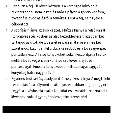
Lent van a fej. Ha lövés közben is a korongot bűvölöd a
tekinteteddel, nem lesz elég időd a pályán a gondolkodásra,
továbbá lelövöd az égről a felhőket. Fent a fej, és figyeld a
célpontot!
A szorítás hiánya az alsó kézzel, a húzás hiánya a felső karral.
Korongvezetés közben az alsó kezeddel kicsit lazábban kell
tartanod az ütőt, de lövésnél és passznál erősen meg kell
szorítanod, különben kifordul a kezedből, és a lövés gyenge,
pontatlan lesz. A felső könyöküket sokan leszorítják a testük
mellé a lövés végén, ami korlátozza a lövés erejét és
pontosságát. Emeld a könyöködet mellkas-magasságig, és
könyökölj hátra nagy erővel!
Egyenes testtartás, a súlypont-áthelyezés hiánya. A megfelelő
testtartás és a súlypontod áthelyezése abban segít, hogy erőt
tegyél a lövésbe. Ha csak a karjaidat és a vállaidat használod a
lövéshez, sokkal gyengébb lesz, mint szeretnéd.