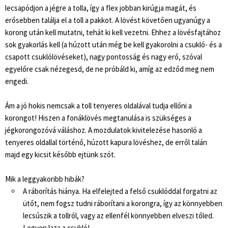
lecsapódjon a jégre a tolla, így a flex jobban kirúgja magát, és
erősebben találja el a toll a pakkot. A lövést követően ugyanúgy a
korong után kell mutatni, tehát ki kell vezetni. Ehhez a lövésfajtához
sok gyakorlás kell (a húzott után még be kell gyakorolni a csukló- és a
csapott csuklólövéseket), nagy pontosság és nagy erő, szóval
egyelőre csak nézegesd, de ne próbáld ki, amíg az edződ meg nem
engedi.
Ám a jó hokis nemcsak a toll tenyeres oldalával tudja ellőni a
korongot! Hiszen a fonáklövés megtanulása is szükséges a
jégkorongozóvá váláshoz. A mozdulatok kivitelezése hasonló a
tenyeres oldallal történő, húzott kapura lövéshez, de erről talán
majd egy kicsit később ejtünk szót.
Mik a leggyakoribb hibák?
A ráborítás hiánya. Ha elfelejted a felső csuklóddal forgatni az
ütőt, nem fogsz tudni ráborítani a korongra, így az könnyebben
lecsúszik a tollról, vagy az ellenfél könnyebben elveszi tőled.
Legyen laza a csukló!