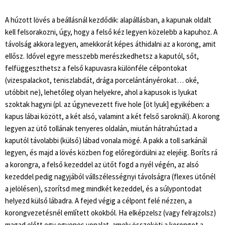
A húzott lövés a beállásnál kezdődik: alapállásban, a kapunak oldalt
kell felsorakozni, úgy, hogy a felső kéz legyen közelebb a kapuhoz. A
távolság akkora legyen, amekkorát képes áthidalni az a korong, amit
ellősz. Idővel egyre messzebb merészkedhetsz a kaputól, sőt,
felfüggeszthetsz a felső kapuvasra különféle célpontokat
(vizespalackot, teniszlabdát, drága porcelántányérokat… oké,
utóbbit ne), lehetőleg olyan helyekre, ahol a kapusok is lyukat
szoktak hagyni (pl. az úgynevezett five hole [öt lyuk] egyikében: a
kapus lábai között, a két alsó, valamint a két felső saroknál). A korong
legyen az ütő tollának tenyeres oldalán, miután hátrahúztad a
kaputól távolabbi (külső) lábad vonala mögé. A pakk a toll sarkánál
legyen, és majd a lövés közben fog előregördülni az elejéig. Boríts rá
a korongra, a felső kezeddel az ütőt fogd a nyél végén, az alsó
kezeddel pedig nagyjából vállszélességnyi távolságra (flexes ütőnél
a jelölésen), szorítsd meg mindkét kezeddel, és a súlypontodat
helyezd külső lábadra. A fejed végig a célpont felé nézzen, a
korongvezetésnél említett okokból. Ha elképzelsz (vagy felrajzolsz)
magad előtt egy egyenes vonalat, amely összeköti a korongot a