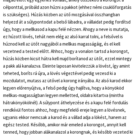
célponttal, próbáld azon húzni a pakkot (ehhez némi csuklóforgatás
is szükséges). Húzás közben az ütő mozgásával összhangban
helyezd át a súlypontodat a belső lábadra, a vállaidat pedig fordítsd
úgy, hogy a mellkasod a kapu felé nézzen. Ahogy a neve is mutatja,
ez húzott lövés, tehát nem elég az alsó karral tolni, a felsővel is
húznod kell az ütőt nagyjából a mellkas magasságáig, és el kell
vezetned a tested előtt. Ahhoz, hogy a vonalon tartsd a korongot,
húzás közben kicsit hátra kell majd borítanod az ütőt, ezzel mintegy
a pakk alá kanalazva. Eleinte laposan kivitelezzük a lövést, így amint
teheted, boríts rá újra, a lövés végeztével pedig vezesd ki a
mozdulatot, mutass az ütővel a korong irányába. Az alsó karod ekkor
legyen előrenyújtva, a felső pedig úgy hajlítva, hogy a könyököd
mellkas-magasságban legyen melletted, oldalra kitartva (mintha
hátrakönyökölnél). A súlypont áthelyezése és a kapu felé fordulás
rendkívül fontos ahhoz, hogy megfelelő ereje legyen a lövésnek,
ugyanis ekkor nemcsak a karod és a vállad adja a lökést, hanem az
egész tested. Később, amikor már emeled a korongot, annyit kell
tenned, hogy jobban alákanalazol a korongnak, és később vezeted ki