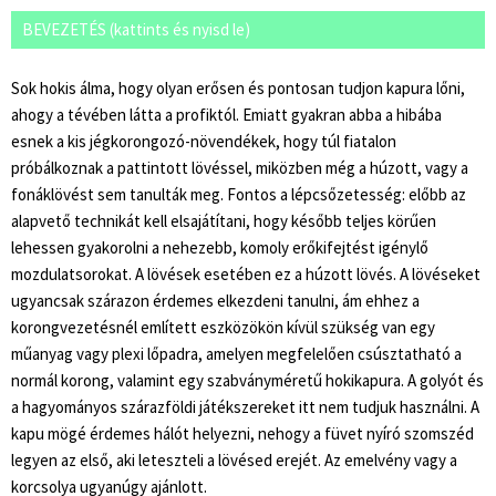
BEVEZETÉS (kattints és nyisd le)
Sok hokis álma, hogy olyan erősen és pontosan tudjon kapura lőni,
ahogy a tévében látta a profiktól. Emiatt gyakran abba a hibába
esnek a kis jégkorongozó-növendékek, hogy túl fiatalon
próbálkoznak a pattintott lövéssel, miközben még a húzott, vagy a
fonáklövést sem tanulták meg. Fontos a lépcsőzetesség: előbb az
alapvető technikát kell elsajátítani, hogy később teljes körűen
lehessen gyakorolni a nehezebb, komoly erőkifejtést igénylő
mozdulatsorokat. A lövések esetében ez a húzott lövés. A lövéseket
ugyancsak szárazon érdemes elkezdeni tanulni, ám ehhez a
korongvezetésnél említett eszközökön kívül szükség van egy
műanyag vagy plexi lőpadra, amelyen megfelelően csúsztatható a
normál korong, valamint egy szabványméretű hokikapura. A golyót és
a hagyományos szárazföldi játékszereket itt nem tudjuk használni. A
kapu mögé érdemes hálót helyezni, nehogy a füvet nyíró szomszéd
legyen az első, aki leteszteli a lövésed erejét. Az emelvény vagy a
korcsolya ugyanúgy ajánlott.