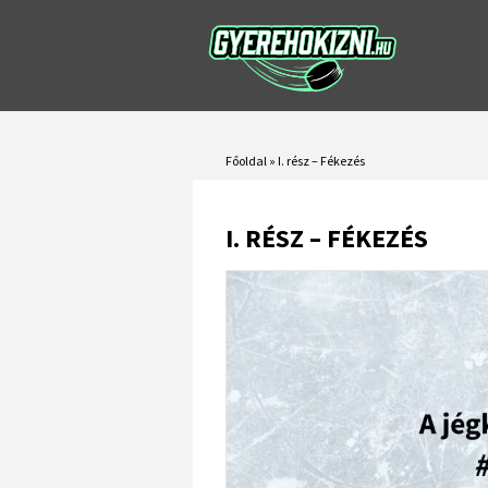
Főoldal
»
I. rész – Fékezés
I. RÉSZ – FÉKEZÉS