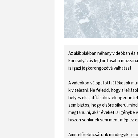
Az alábbiakban néhány videóban és a
korcsolyázás legfontosabb mozzana
is igazi jégkorongozóvá válhatsz!
A videókon válogatott játékosok mut
kivitelezni. Ne feledd, hogy a leírá
helyes elsajátításához elengedhete
sem biztos, hogy elsőre sikerül mind
megtanulni, akár éveket is igénybe v
hiszen senkinek sem ment még ez egy
Amit előrebocsátunk mindegyik felada