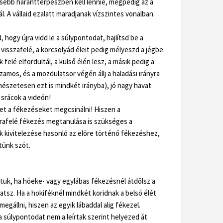
isebb harántterpeszben kell lennie, mégpedig az a
ál. A vállaid ezalatt maradjanak vízszintes vonalban.
 hogy újra vidd le a súlypontodat, hajlítsd be a
j visszafelé, a korcsolyád éleit pedig mélyeszd a jégbe.
k felé elfordultál, a külső élén lesz, a másik pedig a
zamos, és a mozdulatsor végén állj a haladási irányra
észetesen ezt is mindkét irányba), jó nagy havat
 srácok a videón!
ket a fékezéseket megcsinálni! Hiszen a
trafelé fékezés megtanulása is szükséges a
 kivitelezése hasonló az előre történő fékezéshez,
jtünk szót.
rtuk, ha hóeke- vagy egylábas fékezésnél átdőlsz a
tsz. Ha a hokiféknél mindkét koridnak a belső élét
egállni, hiszen az egyik lábaddal alig fékezel.
a súlypontodat nem a leírtak szerint helyezed át