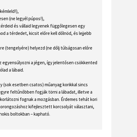
 kémleld!),
sen (ne legyél púpos!),
 térdeid és vállaid legyenek függőlegesen egy
od a térdedet, kicsit előre kell dőlnöd, és lejjebb
re (tengelyére) helyezd (ne dőlj túlságosan előre
sz egyensúlyozni a jégen, így jelentősen csökkented
lad a lábaid.
ny (sok esetben csatos) műanyag korikkal sincs
gyre feltűnőbben fogják törni a lábadat, illetve a
t korlátozni fognak a mozgásban. Érdemes tehát kori
orongozáshoz kifejlesztett korcsolyát választani,
 hokis boltokban – kapható.