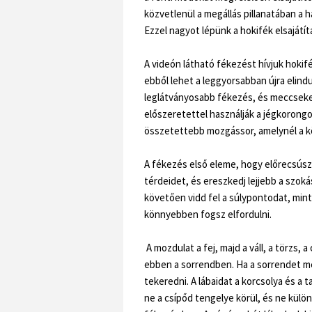
közvetlenül a megállás pillanatában a h
Ezzel nagyot lépünk a hokifék elsajátít
A videón látható fékezést hívjuk hokif
ebből lehet a leggyorsabban újra elindu
leglátványosabb fékezés, és meccseken 
előszeretettel használják a jégkorongo
összetettebb mozgássor, amelynél a kö
A fékezés első eleme, hogy előrecsúszá
térdeidet, és ereszkedj lejjebb a szoká
követően vidd fel a súlypontodat, minth
könnyebben fogsz elfordulni.
A mozdulat a fej, majd a váll, a törzs, a
ebben a sorrendben. Ha a sorrendet m
tekeredni. A lábaidat a korcsolya és a 
ne a csípőd tengelye körül, és ne külö