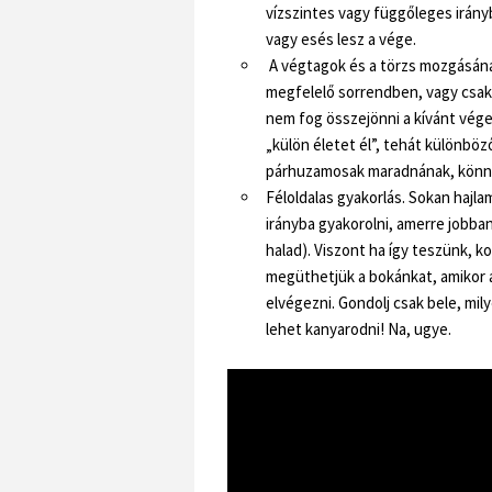
vízszintes vagy függőleges irány
vagy esés lesz a vége.
A végtagok és a törzs mozgásána
megfelelő sorrendben, vagy csak 
nem fog összejönni a kívánt vég
„külön életet él”, tehát különbö
párhuzamosak maradnának, könnye
Féloldalas gyakorlás. Sokan hajl
irányba gyakorolni, amerre jobban
halad). Viszont ha így teszünk, 
megüthetjük a bokánkat, amikor 
elvégezni. Gondolj csak bele, mily
lehet kanyarodni! Na, ugye.