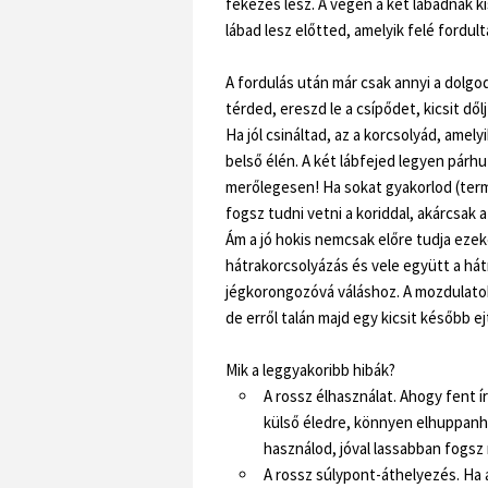
fékezés lesz. A végén a két lábadnak k
lábad lesz előtted, amelyik felé fordult
A fordulás után már csak annyi a dolgod,
térded, ereszd le a csípődet, kicsit dől
Ha jól csináltad, az a korcsolyád, amelyi
belső élén. A két lábfejed legyen párhu
merőlegesen! Ha sokat gyakorlod (term
fogsz tudni vetni a koriddal, akárcsak a
Ám a jó hokis nemcsak előre tudja eze
hátrakorcsolyázás és vele együtt a há
jégkorongozóvá váláshoz. A mozdulatok
de erről talán majd egy kicsit később e
Mik a leggyakoribb hibák?
A rossz élhasználat. Ahogy fent í
külső éledre, könnyen elhuppanha
használod, jóval lassabban fogsz m
A rossz súlypont-áthelyezés. Ha 