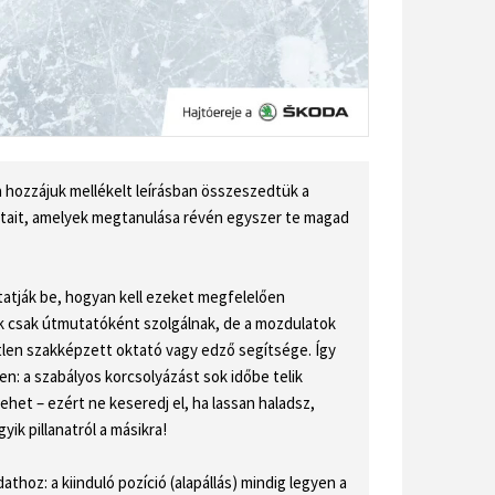
 hozzájuk mellékelt leírásban összeszedtük a
tait, amelyek megtanulása révén egyszer te magad
atják be, hogyan kell ezeket megfelelően
sok csak útmutatóként szolgálnak, de a mozdulatok
tlen szakképzett oktató vagy edző segítsége. Így
en: a szabályos korcsolyázást sok időbe telik
ehet – ezért ne keseredj el, ha lassan haladsz,
ik pillanatról a másikra!
thoz: a kiinduló pozíció (alapállás) mindig legyen a