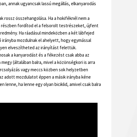
ban, annak ugyancsak lassú megállás, elkanyarodás
k rossz összehangolása. Ha a hokiféknél nem a
részben fordítod el a felsorolt testrészeket, újfent
eredmény. Ha ráadásul mindeközben a két lábfejed
ző irányba mozdulnak el ahelyett, hogy egymással
n elveszítheted az irányítást felettük.
amosak a kanyarodást és a fékezést csak abba az
 megy (általában balra, mivel a közönségkori is arra
korcsolyázás vagy meccs közben sok helyzetben
az adott mozdulatot éppen a másik irányba kéne
en lenne, ha lenne egy olyan biciklid, amivel csak balra