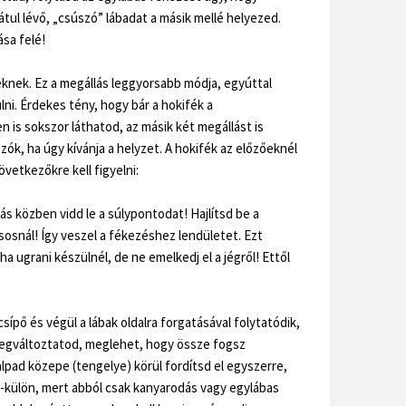
átul lévő, „csúszó” lábadat a másik mellé helyezed.
ása felé!
éknek. Ez a megállás leggyorsabb módja, egyúttal
lni. Érdekes tény, hogy bár a hokifék a
is sokszor láthatod, az másik két megállást is
zók, ha úgy kívánja a helyzet. A hokifék az előzőeknél
vetkezőkre kell figyelni:
s közben vidd le a súlypontodat! Hajlítsd be a
sosnál! Így veszel a fékezéshez lendületet. Ezt
a ugrani készülnél, de ne emelkedj el a jégről! Ettől
 csípő és végül a lábak oldalra forgatásával folytatódik,
egváltoztatod, meglehet, hogy össze fogsz
talpad közepe (tengelye) körül fordítsd el egyszerre,
n-külön, mert abból csak kanyarodás vagy egylábas