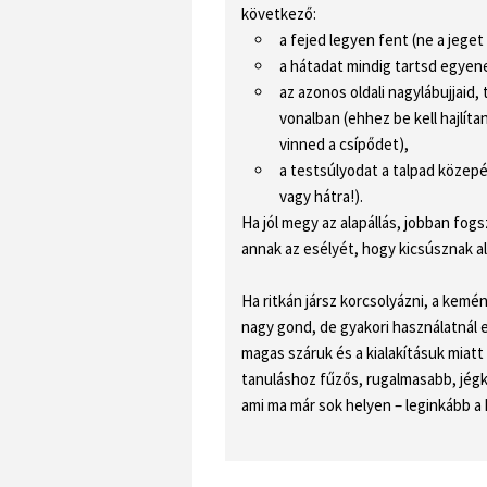
következő:
a fejed legyen fent (ne a jeget
a hátadat mindig tartsd egyene
az azonos oldali nagylábujjaid,
vonalban (ehhez be kell hajlítan
vinned a csípődet),
a testsúlyodat a talpad közepé
vagy hátra!).
Ha jól megy az alapállás, jobban fog
annak az esélyét, hogy kicsúsznak aló
Ha ritkán jársz korcsolyázni, a kemé
nagy gond, de gyakori használatnál e
magas száruk és a kialakításuk miat
tanuláshoz fűzős, rugalmasabb, jégk
ami ma már sok helyen – leginkább a