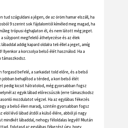
 tud száguldani a jégen, de az öröm hamar elszáll, ha
osból 9 szerint sok fájdalomtól kíméled meg magad, ha
nűleg trópusi éghajlaton él, és nem látott még jeget.
 a súlypont megfelelő áthelyezése és az élek
 lábaddal addig kapard oldalra teli éllel a jeget, amíg
 Ilyenkor a korcsolya belső élét használod. Ha a
én támaszkodsz.
forgasd befelé, a sarkaidat told előre, és a belső
obban behajlítod a térded, a kori belső élét
t pedig kicsit hátratolod, még gyorsabban fogsz
amelynél az egyik lábad előrecsúszik (erre támaszkodsz
 hasonló mozdulatot végzel. Ha az egylábas fékezés
ogy a belső élen maradj, szintén gyorsabban fogsz
z elöl lévő lábad átdől a külső élére, abból jó nagy
st mindkét lábaddal, nehogy féloldalas legyél! Miután
ttad, folytasd az egylábas fékezést úgy, hogy