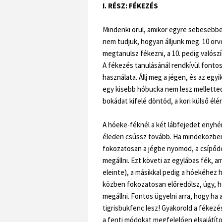
I. RÉSZ: FÉKEZÉS
Mindenki örül, amikor egyre sebesebben
nem tudjuk, hogyan álljunk meg. 10 orv
megtanulsz fékezni, a 10. pedig valószí
A fékezés tanulásánál rendkívül fontos
használata. Állj meg a jégen, és az egyik
egy kisebb hóbucka nem lesz melletted!
bokádat kifelé döntöd, a kori külső él
A hóeke-féknél a két lábfejedet enyhén 
éleden csússz tovább. Ha mindeközben j
fokozatosan a jégbe nyomod, a csípőde
megállni. Ezt követi az egylábas fék, 
eleinte), a másikkal pedig a hóekéhez
közben fokozatosan előredőlsz, úgy, h
megállni. Fontos ügyelni arra, hogy ha a
tigrisbukfenc lesz! Gyakorold a fékezé
a fenti módokat megfelelően elsajátíto