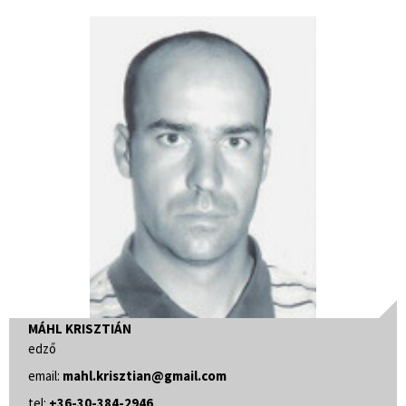
MÁHL KRISZTIÁN
edző
email:
mahl.krisztian@gmail.com
tel:
+36-30-384-2946