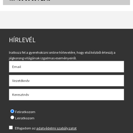
HÍRLEVÉL
Iratkozz fel a gyerehokizni online hírlevelére, hogy első kézből értesülj a
jégkorong világának izgalmas eseményeiről.
Feliratkozom
Leiratkozom
Elfogadom az
adatvédelmi szabályzatot