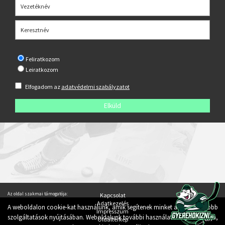
Feliratkozom
Leiratkozom
Elfogadom az
adatvédelmi szabályzatot
Az oldal szakmai támogatója:
Kapcsolat
Adatkezelés
A weboldalon cookie-kat használunk, amik segítenek minket a lehető legjobb
Impresszum
szolgáltatások nyújtásában. Weboldalunk további használatával jóváhagyja,
Oldaltérkép