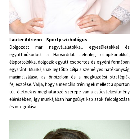
Lauter Adrienn – Sportpszichológus
Dolgozott már nagyvállalatokkal, egyesületekkel és
együttműködött a Harvarddal. Jelenleg olimpikonokkal,
élsportolókkal dolgozik együtt csoportos és egyéni formában
egyaránt. Munkájának legfőbb célja a személyes hatékonyság
maximalizálása, az önbizalom és a megküzdési stratégiák
fejlesztése. Vallja, hogy a mentális tréningek mellett a sporton
túli életnek is meghatározó szerepe van a csúcsteljesítmény
elérésében, így munkájában hangsúlyt kap azok feldolgozása
és integrálása.