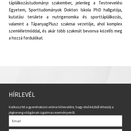
táplálkozástudományi szakember, jelenleg a Testnevelési
Egyetem, Sporttudományok Doktori Iskola PhD hallgatója,
kutatási területe a nutrigenomika és sporttáplálkozás,
valamint a TápanyagPlusz szakmai vezetője, ahol komplex
szemléletmóddal, és akár több szakmát bevonva közelíti meg
a hozzá fordulókat.
HÍRLEVÉL
Iratkozz fel a gyerehokizni online hírlevelére, hogy első kézből értesülj a
jégkorong világának izgalmas eseményeiről.