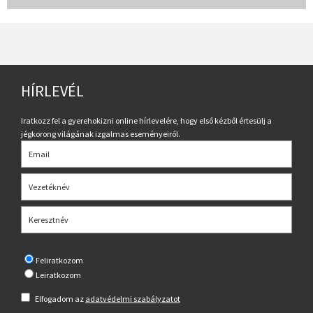
HÍRLEVÉL
Iratkozz fel a gyerehokizni online hírlevelére, hogy első kézből értesülj a
jégkorong világának izgalmas eseményeiről.
Feliratkozom
Leiratkozom
Elfogadom az
adatvédelmi szabályzatot