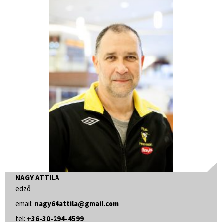
NAGY ATTILA
edző
email:
nagy64attila@gmail.com
tel:
+36-30-294-4599