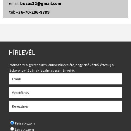
email:
buzas32@gmail.com
tel:
+36-70-296-8789
HÍRLEVÉL
Iratkozz fel a gyerehokizni online hírlevelére, hogy első kézből értesülj a
jégkorong világának izgalmas eseményeiről.
Feliratkozom
Leiratkozom