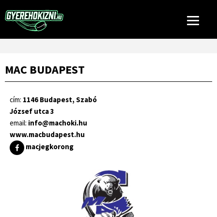
MAC BUDAPEST
cím:
1146 Budapest, Szabó
József utca 3
email:
info@machoki.hu
www.macbudapest.hu
macjegkorong