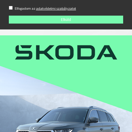
Elfogadom az
adatvédelmi szabályzatot