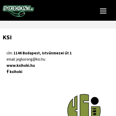
KSI
cím:
1146 Budapest, Istvánmezei út 1
email:
jegkorong@ksi.hu
www.ksihoki.hu
ksihoki