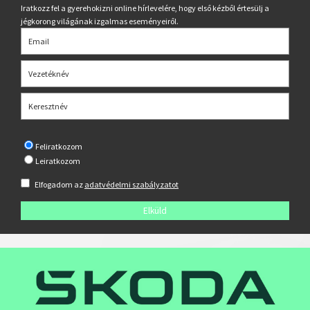
Iratkozz fel a gyerehokizni online hírlevelére, hogy első kézből értesülj a
jégkorong világának izgalmas eseményeiről.
Feliratkozom
Leiratkozom
Elfogadom az
adatvédelmi szabályzatot