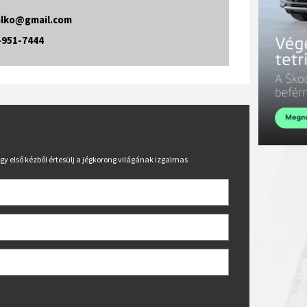
alko@gmail.com
-951-7444
hogy első kézből értesülj a jégkorong világának izgalmas