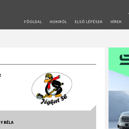
FŐOLDAL
HOKIRÓL
ELSŐ LÉPÉSEK
HÍREK
t
Y BÉLA