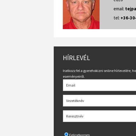
email:
tejp
tel:
+36-30
HÍRLEVÉL
Iratkozz fel a gyerehokizni online hírlevelére, 
eseményeiről.
Feliratkozom