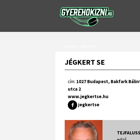
Főoldal
»
Jégkert SE
JÉGKERT SE
cím:
1027 Budapest, Bakfark Bálin
utca 2
www.jegkertse.hu
jegkertse
TEJFALUSS
edző