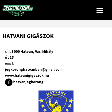
HATVANI GIGÁSZOK
cím:
3000 Hatvan, Váci Mihály
út 15
email:
jegkoronghatvanban@gmail.com
www.hatvanigigaszok.hu
hatvanjegkorong