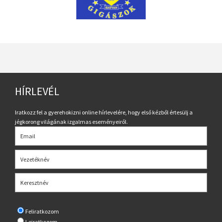
HÍRLEVÉL
Iratkozz fel a gyerehokizni online hírlevelére, hogy első kézből értesülj a
jégkorong világának izgalmas eseményeiről.
Feliratkozom
Leiratkozom