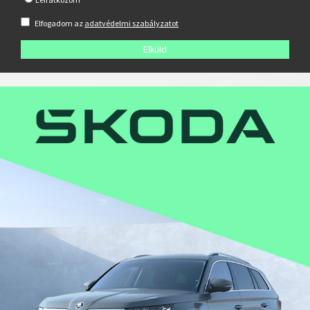
Elfogadom az
adatvédelmi szabályzatot